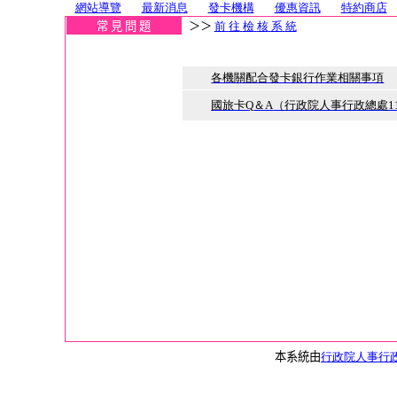
網站導覽
最新消息
發卡機構
優惠資訊
特約商店
常 見 問 題
＞＞
前
往
檢
核
系
統
各機關配合發卡銀行作業相關事項
國旅卡Q
＆A
（行政院人事行政總處11
本系統由
行政院人事行