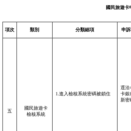
國民旅遊卡
項次
類別
分類細項
申訴
逕洽
1.進入檢核系統密碼被鎖住
卡銀
新密
國民旅遊卡
五
檢核系統