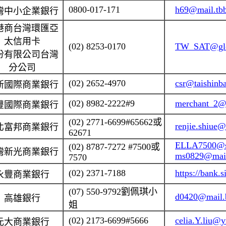
0800-017-171
h69@mail.tb
灣中小企業銀行
港商台灣環
匯
亞
太信用卡
(02) 8253-0170
TW_SAT@glo
份有限公司台灣
分公司
(02) 2652-4970
csr@taishinb
新國際商業銀行
(02) 8982-2222#9
merchant_2@
豐國際商業銀行
(02) 2771-6699#65662
或
renjie.shiue
北富邦商業銀行
62671
ELLA7500@s
(02) 8787-7272 #7500
或
灣新光商業銀行
ms0829@mail
7570
(02) 2371-7188
https://bank
永豐商業銀行
(07) 550-9792
劉佩琪小
d0420@mail.
高雄銀行
姐
(02) 2173-6699#5666
celia.Y.liu@
元大商業銀行