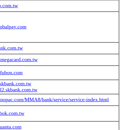
b.com.tw
balpay.com
ank.com.tw
megacard.com.tw
@fubon.com
kbank.com.tw
2.skbank.com.tw
.sinopac.com/MMA8/bank/service/service-index.html
bok.com.tw
yuanta.com