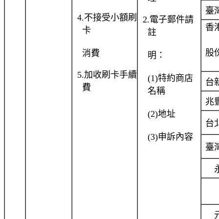
臺
4.
不接受小額刷
2.
電子郵件請
香
卡
註
股
消費
明：
5.
加收刷卡手續
(1)
特約商店
台
費
名稱
兆
(2)
地址
台
(3)
申訴內容
臺