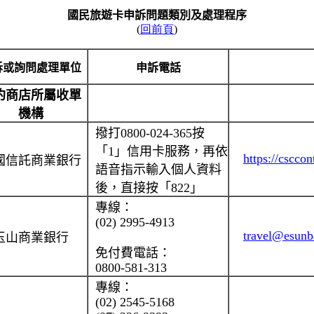
國民旅遊卡申訴問題類別及處理程序
(
回前頁
)
訴或詢問處理單位
申訴電話
約商店所屬收單
機構
撥打
0800-024-365
按
「
1
」信用卡服務，再依
https://cscco
國信託商業銀行
語音指示輸入個人資料
後，直接按「
822
」
專線：
(02) 2995-4913
travel@esun
玉山商業銀行
免付費電話：
0800-581-313
專線：
(02) 2545-5168