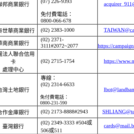
(07) 226-9393
acquirer_911
聯邦商業銀行
免付費電話：
0800-066-678
(02) 2383-1000
TAIWAN@cat
泰
世
華商業銀行
(02) 2371-
華南商業銀行
3111#2072~2077
https://campaig
團法人聯合信用
(02) 2715-1754
https://www.
卡
處理中心
專線：
(02) 2314-6633
lbot@landba
台灣土地銀行
免付費電話：
0800-231-590
(02) 2173-8888#2943
SHLIANG@tcb
合作金庫銀行
(02) 2349-3333 #504
或
cards@mail.b
臺灣銀行
506
或
511