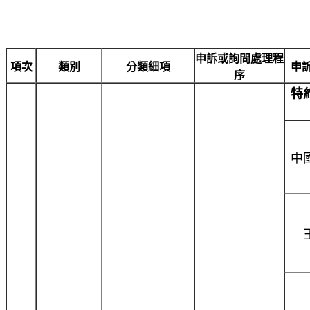
申訴或詢問處理程
項次
類別
分類細項
申
序
特
中