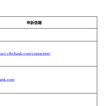
申訴信箱
ntact.ctbcbank.com/contactme/
bank.com