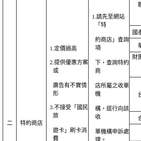
1.
請先至網站
「特
國
約商店」查詢
項
1.
定價過高
財
2.
提供優惠方案
下，查詢特約
或
商
廣告有不實情
店所屬之收單
形
機
3.
不接受「國民
構，逕行向該
旅
收
二
特約商店
遊卡」刷卡消
單機構申訴處
費
理。