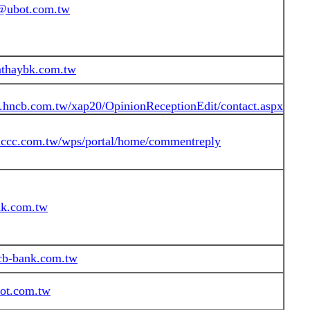
@ubot.com.tw
haybk.com.tw
n.hncb.com.tw/xap20/OpinionReceptionEdit/contact.aspx
nccc.com.tw/wps/portal/home/commentreply
nk.com.tw
-bank.com.tw
ot.com.tw