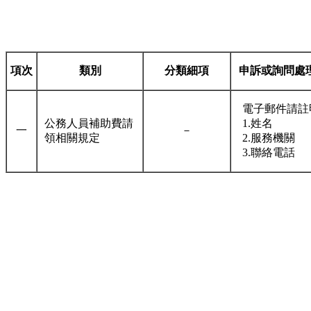
項次
類別
分類細項
申訴或詢問處
電子郵件請註
公務人員補助費請
1.姓名
一
－
領相關規定
2.服務機關
3.聯絡電話