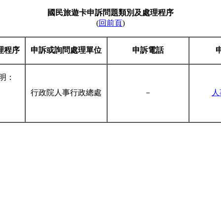
國民旅遊卡申訴問題類別及處理程序
(
回前頁
)
理程序
申訴或詢問處理單位
申訴電話
明：
行政院人事行政總處
－
人