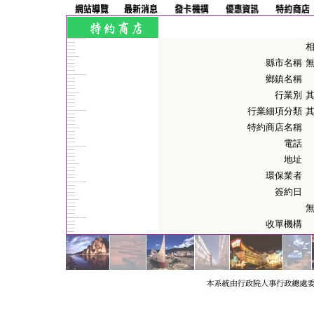
縣市名稱
鄉鎮名稱
行業別
行業細項分類
特約商店名稱
電話
地址
環保業者
簽約日
收單機構