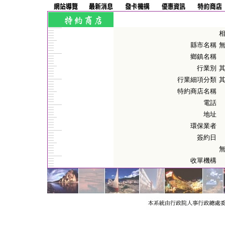
縣市名稱
鄉鎮名稱
行業別
行業細項分類
特約商店名稱
電話
地址
環保業者
簽約日
收單機構