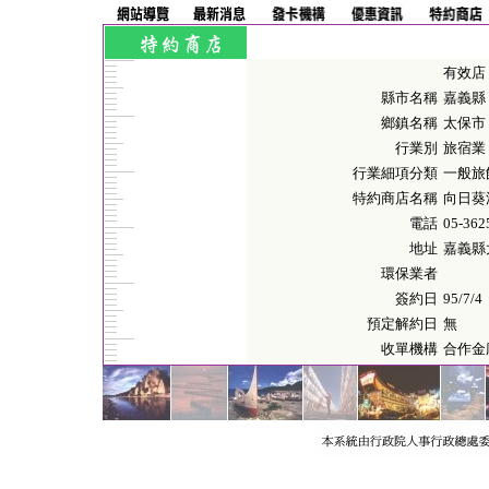
有效店
縣市名稱
嘉義縣
鄉鎮名稱
太保市
行業別
旅宿業
行業細項分類
一般旅
特約商店名稱
向日葵
電話
05-362
地址
嘉義縣
環保業者
簽約日
95/7/4
預定解約日
無
收單機構
合作金