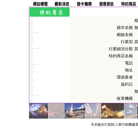
縣市名稱
鄉鎮名稱
行業別
行業細項分類
特約商店名稱
電話
地址
環保業者
簽約日
收單機構